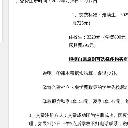
1、交费注册时间：2022年7月6日～7月7日
2
、交费标准：走读生：3025
服725元）
住校生：3320元（学费800元
床具费295元）
根据自愿原则可选择多购买
夏
说明：
①
课本费据实结算，多退少补。
②
符合建档立卡免学费政策的学生先按标
③
校服含秋季1套153元、夏季1套147元、冬
3
、交费注册方式：交费成功即为注册成功。因疫
理，如果7月7日下午5点后学校不打电话联系，