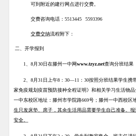
可到附近的建行网点进行交费。
交费咨询电话：5513445 5593396
交费交纳
流程附下：
二、开学报到
1、8月30日在滕州一中网
www.tzyz.net
查询分班结果
2、8月31日上午8：30—11：30按照分班结果学生
家免疫规划疫苗预防接种全程证明》和相关学习生活物品
一中东校区地址：滕州市学院路669号；滕州一中西校区地
生只发床垫、席子，其余生活用品需要学生自己准备。报
安全。