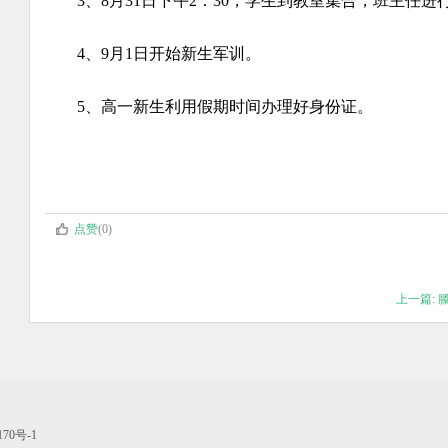
3、8月31日下午2：30，学生到教室集合，班主任进
4、9月1日开始新生军训。
5
、高一新生利用假期时间办理好身份证。
点赞
(0)
上一篇: 
0号-1