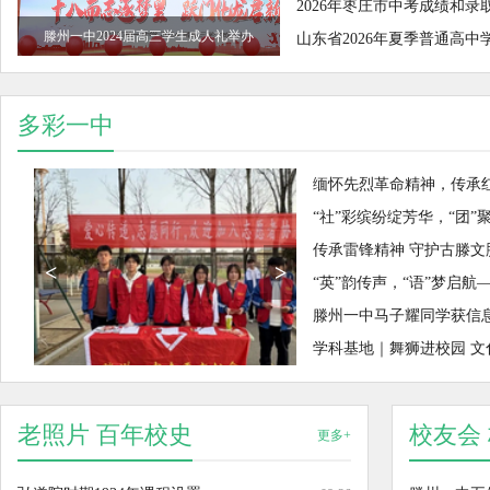
2026年枣庄市中考成绩和
滕州一中2024届高三学生成人礼举办
滕州一中举办2024年班主任论坛暨
山东省2026年夏季普通高
安全管理工作会议
多彩一中
缅怀先烈革命精神，传承
“社”彩缤纷绽芳华，“团
传承雷锋精神 守护古滕
<
>
“英”韵传声，“语”梦启
滕州一中马子耀同学获信
学科基地｜舞狮进校园 文
老照片 百年校史
校友会
更多+