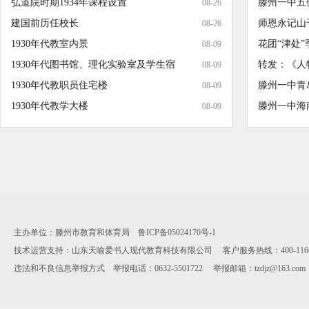
弘道院时期1934年课程设置
滕州一中五位
08-26
建国前历任校长
师恩永记山
08-26
1930年代教室内景
花团“津处”
08-09
1930年代图书馆、理化实验室及学生宿
转发：《人物·
08-09
1930年代教职员住宅楼
滕州一中青
08-09
1930年代教学大楼
滕州一中海
08-09
主办单位：滕州市教育和体育局 鲁ICP备05024170号-1
技术运营支持：山东天喻爱书人现代教育科技有限公司 客户服务热线：400-1166-112 服
违法和不良信息举报方式 举报电话：0632-5501722 举报邮箱：tzdjz@163.co